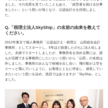
ました。その光景を見ていたこともあり、「経営者を助ける仕事
をしたい」という想いが強くなり、公認会計士を目指しまし
た。
Q.
「税理士法人
SkyShip
」の名前の由来を教えて
ください。
2012
年東京で個人事務所「公認会計士・税理士 山田総合会計
事務所」としてスタートし、
5
年ほど経過したのちに法人化しま
した。夫婦でスタートしましたが、事務所名を決める際には、誰
もが活躍できる事務所にしたいという想いから「山田」の名前は
外しました。事務所のみんなで候補を出し合い、飛行船が上空を
スーッと飛んでいくように、お客様とともに伴走し、成長してい
きたいという想いを込め、造語ではありますが「
SkyShip
」とし
ました。