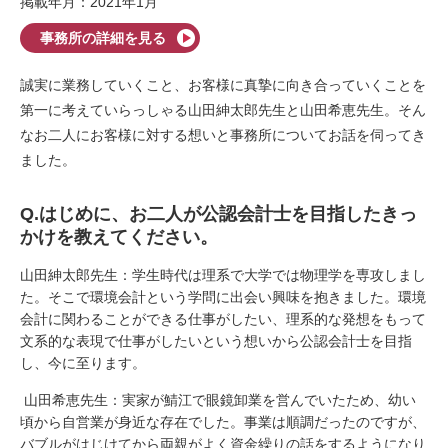
掲載年月：2021年1月
事務所の詳細を見る
誠実に業務していくこと、お客様に真摯に向き合っていくことを
第一に考えていらっしゃる山田紳太郎先生と山田希恵先生。そん
なお二人にお客様に対する想いと事務所についてお話を伺ってき
ました。
Q.
はじめに、お二人が公認会計士を目指したきっ
かけを教えてください。
山田紳太郎先生：学生時代は理系で大学では物理学を専攻しまし
た。そこで環境会計という学問に出会い興味を抱きました。環境
会計に関わることができる仕事がしたい、理系的な発想をもって
文系的な表現で仕事がしたいという想いから公認会計士を目指
し、今に至ります。
山田希恵先生：実家が鯖江で眼鏡卸業を営んでいたため、幼い
頃から自営業が身近な存在でした。事業は順調だったのですが、
バブルがはじけてから両親がよく資金繰りの話をするようになり