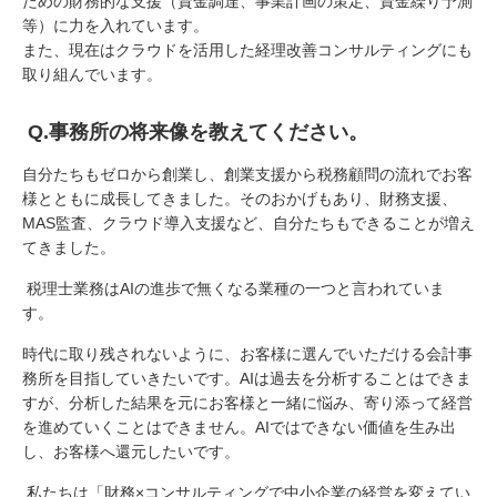
ための財務的な支援（資金調達、事業計画の策定、資金繰り予測
等）に力を入れています。
また、現在はクラウドを活用した経理改善コンサルティングにも
取り組んでいます。
Q.
事務所の将来像を教えてください。
自分たちもゼロから創業し、創業支援から税務顧問の流れでお客
様とともに成長してきました。そのおかげもあり、財務支援、
MAS
監査、クラウド導入支援など、自分たちもできることが増え
てきました。
税理士業務は
AI
の進歩で無くなる業種の一つと言われていま
す。
時代に取り残されないように、お客様に選んでいただける会計事
務所を目指していきたいです。
AI
は過去を分析することはできま
すが、分析した結果を元にお客様と一緒に悩み、寄り添って経営
を進めていくことはできません。
AI
ではできない価値を生み出
し、お客様へ還元したいです。
私たちは「財務×コンサルティングで中小企業の経営を変えてい