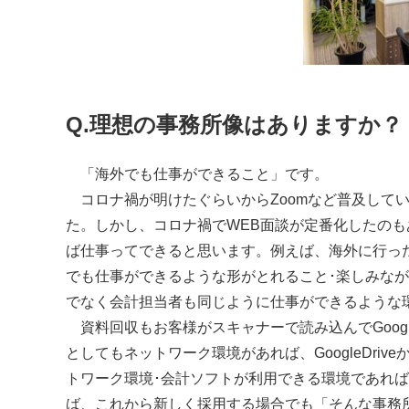
Q.理想の事務所像はありますか？
「海外でも仕事ができること」です。
コロナ禍が明けたぐらいから
Zoom
など普及して
た。しかし、コロナ禍で
WEB
面談が定番化したのも
ば仕事ってできると思います。例えば、海外に行っ
でも仕事ができるような形がとれること･楽しみな
でなく会計担当者も同じように仕事ができるような
資料回収もお客様がスキャナーで読み込んで
Goog
としてもネットワーク環境があれば、
GoogleDrive
トワーク環境･会計ソフトが利用できる環境であれ
ば、これから新しく採用する場合でも「そんな事務