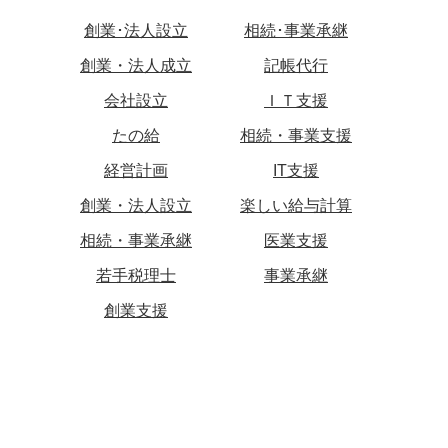
創業･法人設立
相続･事業承継
創業・法人成立
記帳代行
会社設立
ＩＴ支援
たの給
相続・事業支援
経営計画
IT支援
創業・法人設立
楽しい給与計算
相続・事業承継
医業支援
若手税理士
事業承継
創業支援