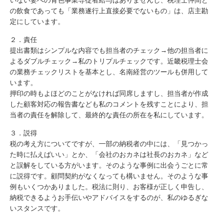
いない妻への青色事業専従者給与はありませんし、税理士仲間と
の飲食であっても「業務遂行上直接必要でないもの」は、店主勘
定にしています。
２．責任
提出書類はシンプルな内容でも担当者のチェック→他の担当者に
よるダブルチェック→私のトリプルチェックです。近畿税理士会
の業務チェックリストを基本とし、名南経営のツールも併用して
います。
押印の時もよほどのことがなければ同席しますし、担当者が作成
した顧客対応の報告書なども私のコメントを残すことにより、担
当者の責任を解除して、最終的な責任の所在を私にしています。
３．説得
税の考え方についてですが、一部の納税者の中には、「見つかっ
た時に払えばいい」とか、「会社のおカネは社長のおカネ」など
と誤解をしている方がいます。そのような事例に出会うごとに常
に説得です。顧問契約がなくなっても構いません。そのような事
例もいくつかありました。税法に則り、お客様が正しく申告し、
納税できるようお手伝いやアドバイスをするのが、私のゆるぎな
いスタンスです。