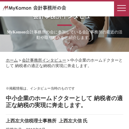
会計事務所インタビュー
会計事務所の会に参加している会計事務所の最近の活
MyKomon
動や取り組みをご紹介します。
ホーム
>
会計事務所インタビュー
>
中小企業のホームドクターと
して 納税者の適正な納税の実現に奔走します。
※掲載情報は、インタビュー当時のものです
中小企業のホームドクターとして 納税者の適
正な納税の実現に奔走します。
上西左大信税理士事務所
上西左大信 氏