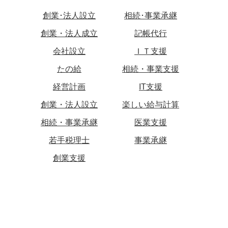
創業･法人設立
相続･事業承継
創業・法人成立
記帳代行
会社設立
ＩＴ支援
たの給
相続・事業支援
経営計画
IT支援
創業・法人設立
楽しい給与計算
相続・事業承継
医業支援
若手税理士
事業承継
創業支援