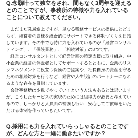
Q.
念願叶って独立をされ、間もなく
3
周年を迎える
とのことですが、事務所の特徴や力を入れている
ことについて教えてください。
まだまだ発展途上ですが、単なる税務サービスの提供にとどま
らず、経営者の皆様を総合的にサポートできる体制づくりを目指
しています。その中でも特に力を入れているのが「経営コンサル
ティング」、「保険業務」、「相続対策」の
3
つです。
経営コンサルタントとして経営計画の策定支援に取り組み、中
小企業の経営の伴走者としてサポートするとともに、企業のリス
クマネジメントに役立つ保険のご提案や、社長自身の資産を守る
ための相続対策を行うなど、経営や人生設計のパートナーになれ
るような存在を目指しています。
会計事務所は少数でやっていくという方法もあるとは思います
が、こうしたサービスの実現のためには組織力が必要と考えてい
るので、しっかりと人員面の補強も行い、安心してご依頼をいた
だける体制を作っていきたいです。
Q.
採用にも力を入れていらっしゃるとのことです
が、どんな方と一緒に働きたいですか？