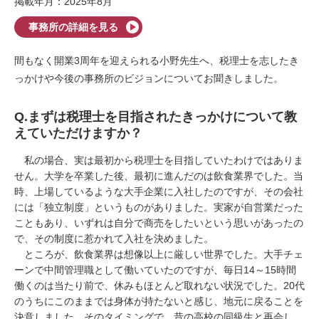
掲載年月：2025年8月
事務所の詳細を見る
間もなく開業3周年を迎えられる小野先生へ、税理士を志したき
っかけや今後の事務所のビジョンについてお聞きしました。
Q.まずは税理士を目指されたきっかけについて教
えていただけますか？
私の場合、実は最初から税理士を目指していたわけではありま
せん。大学を卒業した後、最初に進んだのは飲食業界でした。当
時、上場しているような大手企業に入社したのですが、その会社
には「独立制度」というものがありました。実家が自営業だった
こともあり、いずれは自分で商売をしたいという思いがあったの
で、その制度に惹かれて入社を決めました。
ところが、飲食業界は想像以上に厳しい世界でした。大手チェ
ーンで中間管理職として働いていたのですが、毎日
14
～
15
時間
働くのは当たり前で、休みもほとんど取れない状況でした。
20
代
のうちにこのままでは身体が持たないと感じ、地元に戻ることを
決意しました。そのタイミングで、昔の高校の同級生と再会し、