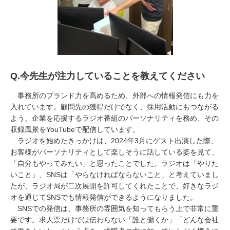
Q.
今先生が注力していることを教えてください
事務所のブランド力を高めるため、外部への情報発信にも力を
入れています。顧問先の獲得だけでなく、採用活動にもつながる
よう、企業を応援するラジオ番組のパーソナリティを務め、その
収録風景を
YouTube
で配信しています。
ラジオを始めたきっかけは、
2024
年
3
月にゲスト出演した際、
お客様がパーソナリティとして楽しそうに話している姿を見て、
「自分もやってみたい」と思ったことでした。ラジオは「やりた
いこと」、
SNS
は「やらなければならないこと」と考えていまし
たが、ラジオ局が二次展開を許可してくれたことで、好きなラジ
オを通じて
SNS
でも情報発信ができるようになりました。
SNSでの発信は、事務所の雰囲気を知ってもらう上で非常に重
要です。求人票だけでは伝わらない「誰と働くか」「どんな会社