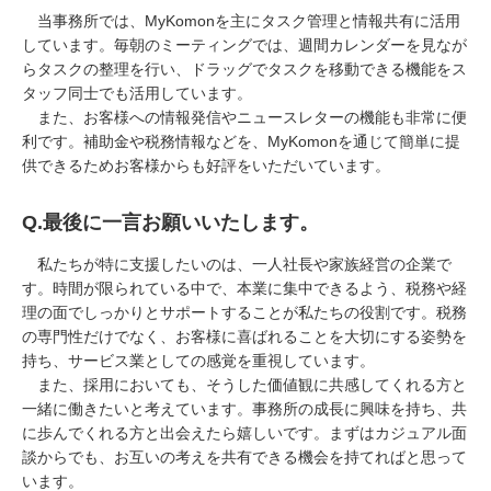
当事務所では、
MyKomon
を主にタスク管理と情報共有に活用
しています。毎朝のミーティングでは、週間カレンダーを見なが
らタスクの整理を行い、ドラッグでタスクを移動できる機能をス
タッフ同士でも活用しています。
また、お客様への情報発信やニュースレターの機能も非常に便
利です。補助金や税務情報などを、
MyKomon
を通じて簡単に提
供できるためお客様からも好評をいただいています。
Q.
最後に一言お願いいたします。
私たちが特に支援したいのは、一人社長や家族経営の企業で
す。時間が限られている中で、本業に集中できるよう、税務や経
理の面でしっかりとサポートすることが私たちの役割です。税務
の専門性だけでなく、お客様に喜ばれることを大切にする姿勢を
持ち、サービス業としての感覚を重視しています。
また、採用においても、そうした価値観に共感してくれる方と
一緒に働きたいと考えています。事務所の成長に興味を持ち、共
に歩んでくれる方と出会えたら嬉しいです。まずはカジュアル面
談からでも、お互いの考えを共有できる機会を持てればと思って
います。