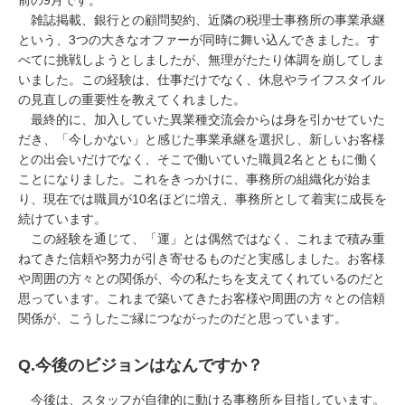
前の
9
月です。
雑誌掲載、銀行との顧問契約、近隣の税理士事務所の事業承継
という、
3
つの大きなオファーが同時に舞い込んできました。す
べてに挑戦しようとしましたが、無理がたたり体調を崩してしま
いました。この経験は、仕事だけでなく、休息やライフスタイル
の見直しの重要性を教えてくれました。
最終的に、加入していた異業種交流会からは身を引かせていた
だき、「今しかない」と感じた事業承継を選択し、新しいお客様
との出会いだけでなく、そこで働いていた職員
2
名とともに働く
ことになりました。これをきっかけに、事務所の組織化が始ま
り、現在では職員が
10
名ほどに増え、事務所として着実に成長を
続けています。
この経験を通じて、「運」とは偶然ではなく、これまで積み重
ねてきた信頼や努力が引き寄せるものだと実感しました。お客様
や周囲の方々との関係が、今の私たちを支えてくれているのだと
思っています。これまで築いてきたお客様や周囲の方々との信頼
関係が、こうしたご縁につながったのだと思っています。
Q.
今後のビジョンはなんですか？
今後は、スタッフが自律的に動ける事務所を目指しています。