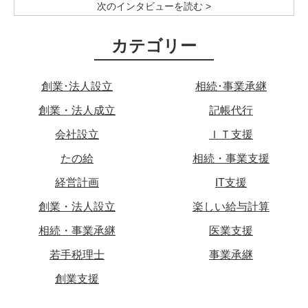
次のインタビューを読む >
カテゴリー
創業･法人設立
相続･事業承継
創業・法人成立
記帳代行
会社設立
ＩＴ支援
たの給
相続・事業支援
経営計画
IT支援
創業・法人設立
楽しい給与計算
相続・事業承継
医業支援
若手税理士
事業承継
創業支援