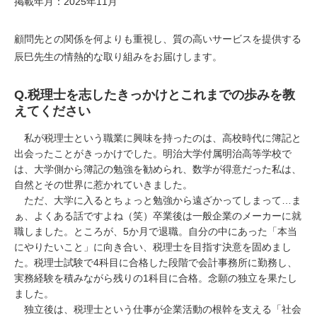
掲載年月：2025年11月
顧問先との関係を何よりも重視し、質の高いサービスを提供する
辰巳先生の情熱的な取り組みをお届けします。
Q.
税理士を志したきっかけとこれまでの歩みを教
えてください
私が税理士という職業に興味を持ったのは、高校時代に簿記と
出会ったことがきっかけでした。明治大学付属明治高等学校で
は、大学側から簿記の勉強を勧められ、数学が得意だった私は、
自然とその世界に惹かれていきました。
ただ、大学に入るとちょっと勉強から遠ざかってしまって…ま
ぁ、よくある話ですよね（笑）卒業後は一般企業のメーカーに就
職しました。ところが、
5
か月で退職。自分の中にあった「本当
にやりたいこと」に向き合い、税理士を目指す決意を固めまし
た。税理士試験で
4
科目に合格した段階で会計事務所に勤務し、
実務経験を積みながら残りの
1
科目に合格。念願の独立を果たし
ました。
独立後は、税理士という仕事が企業活動の根幹を支える「社会