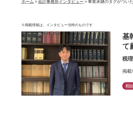
ホーム
>
会計事務所インタビュー
>
事業承継のタグがつい
※掲載情報は、インタビュー当時のものです
基
て
税理
掲載
相