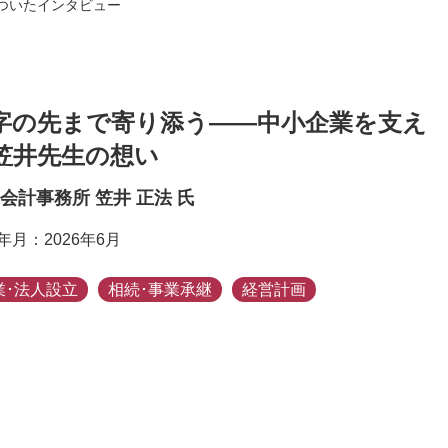
ついたインタビュー
字の先まで寄り添う——中小企業を支え
笠井先生の想い
会計事務所 笠井 正法 氏
年月：2026年6月
業･法人設立
相続･事業承継
経営計画