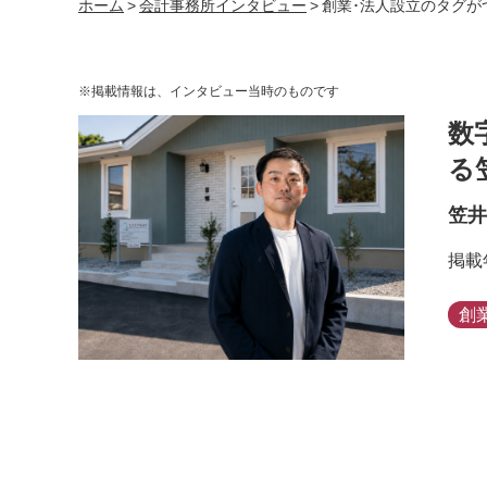
ホーム
>
会計事務所インタビュー
>
創業･法人設立のタグが
※掲載情報は、インタビュー当時のものです
数
る
笠井
掲載
創