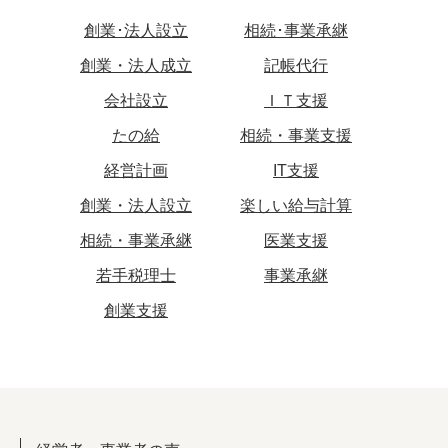
創業･法人設立
相続･事業承継
創業・法人成立
記帳代行
会社設立
ＩＴ支援
たの給
相続・事業支援
経営計画
IT支援
創業・法人設立
楽しい給与計算
相続・事業承継
医業支援
若手税理士
事業承継
創業支援