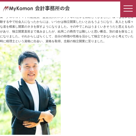
Q.税理士を目指された、最も大きなきっかけは何でしたか？具体的なエピソードがあれば教えてく
ださい。
まずは仕事ができるようになりたいという思いから社会人になってしばらくは、製薬会社の営
業・クロネコヤマトの配達員・監査法人のスタッフ等の仕事を経験してきました。様々な仕事を経
験する中で社会人になったからには、いつかは独立開業したいとおもうようになり、友人とも様々
な道を模索し開業のネタを探すようになりました。その中でこれはうまくいきそうだと思えるもの
があり、独立開業直前まで進みましたが、結局この商売では難しいと思い断念。別の道を探ること
になりました。それからしばらくして、自分の特徴や性格を活かして独立できないかと考えていた
時に税理士という資格に出会い、資格を取得。念願の独立開業に至りました。