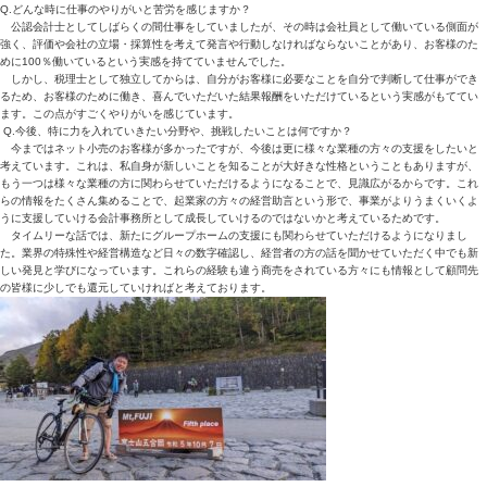
Q.どんな時に仕事のやりがいと苦労を感じますか？
公認会計士としてしばらくの間仕事をしていましたが、その時は会社員として働いている側面が
強く、評価や会社の立場・採算性を考えて発言や行動しなければならないことがあり、お客様のた
めに
100
％働いているという実感を持てていませんでした。
しかし、税理士として独立してからは、自分がお客様に必要なことを自分で判断して仕事ができ
るため、お客様のために働き、喜んでいただいた結果報酬をいただけているという実感がもててい
ます。この点がすごくやりがいを感じています。
Q.今後、特に力を入れていきたい分野や、挑戦したいことは何ですか？
今まではネット小売のお客様が多かったですが、今後は更に様々な業種の方々の支援をしたいと
考えています。これは、私自身が新しいことを知ることが大好きな性格ということもありますが、
もう一つは様々な業種の方に関わらせていただけるようになることで、見識広がるからです。これ
らの情報をたくさん集めることで、起業家の方々の経営助言という形で、事業がよりうまくいくよ
うに支援していける会計事務所として成長していけるのではないかと考えているためです。
タイムリーな話では、新たにグループホームの支援にも関わらせていただけるようになりまし
た。業界の特殊性や経営構造など日々の数字確認し、経営者の方の話を聞かせていただく中でも新
しい発見と学びになっています。これらの経験も違う商売をされている方々にも情報として顧問先
の皆様に少しでも還元していければと考えております。