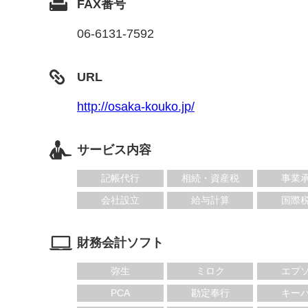
FAX番号
06-6131-7592
URL
http://osaka-kouko.jp/
サービス内容
記帳代行
相続・資産税
事業
会社設立
給与計算
国際
財務会計ソフト
弥生
ミロク
エプ
PCA
勘定奉行
キー