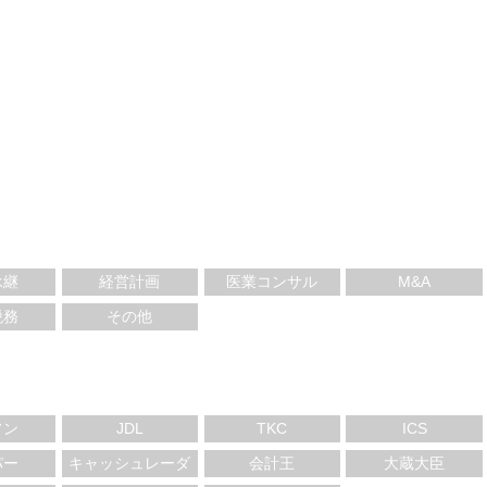
承継
経営計画
医業コンサル
M&A
税務
その他
ソン
JDL
TKC
ICS
パー
キャッシュレーダ
会計王
大蔵大臣