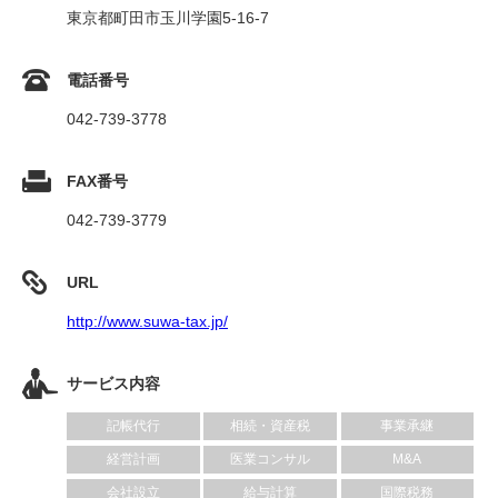
東京都町田市玉川学園5-16-7
電話番号
042-739-3778
FAX番号
042-739-3779
URL
http://www.suwa-tax.jp/
サービス内容
記帳代行
相続・資産税
事業承継
経営計画
医業コンサル
M&A
会社設立
給与計算
国際税務