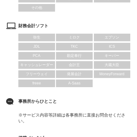
その他
財務会計ソフト
弥生
ミロク
エプソン
JDL
TKC
ICS
PCA
勘定奉行
キーパー
キャッシュレーダー
会計王
大蔵大臣
フリーウェイ
発展会計
MoneyForward
freee
A-Saas
事務所からひとこと
※サービス内容等詳細は各事務所に直接お問合せくださ
い。