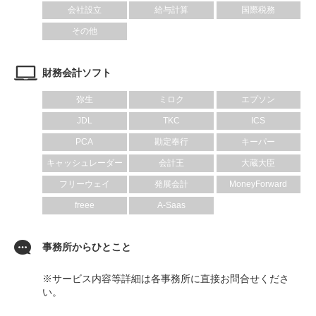
会社設立
給与計算
国際税務
その他
財務会計ソフト
弥生
ミロク
エプソン
JDL
TKC
ICS
PCA
勘定奉行
キーパー
キャッシュレーダー
会計王
大蔵大臣
フリーウェイ
発展会計
MoneyForward
freee
A-Saas
事務所からひとこと
※サービス内容等詳細は各事務所に直接お問合せくださ
い。