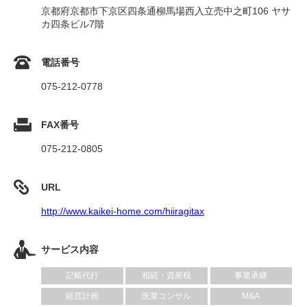
京都府京都市下京区四条通柳馬場西入立売中之町106 ヤサ
カ四条ビル7階
電話番号
075-212-0778
FAX番号
075-212-0805
URL
http://www.kaikei-home.com/hiiragitax
サービス内容
記帳代行
相続・資産税
事業承継
経営計画
医業コンサル
M&A