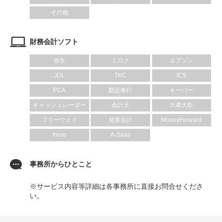
その他
財務会計ソフト
弥生
ミロク
エプソン
JDL
TKC
ICS
PCA
勘定奉行
キーパー
キャッシュレーダー
会計王
大蔵大臣
フリーウェイ
発展会計
MoneyForward
freee
A-Saas
事務所からひとこと
※サービス内容等詳細は各事務所に直接お問合せくださ
い。