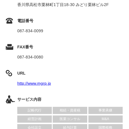
香川県高松市栗林町1丁目18-30 みどり栗林ビル2F
電話番号
087-834-0099
FAX番号
087-834-0080
URL
http://www.mgrp.jp
サービス内容
記帳代行
相続・資産税
事業承継
経営計画
医業コンサル
M&A
会社設立
給与計算
国際税務