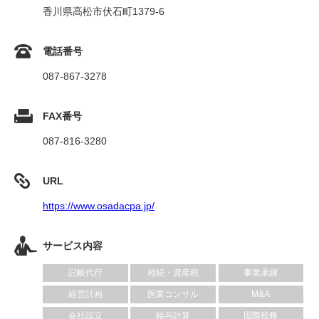
香川県高松市伏石町1379-6
電話番号
087-867-3278
FAX番号
087-816-3280
URL
https://www.osadacpa.jp/
サービス内容
記帳代行
相続・資産税
事業承継
経営計画
医業コンサル
M&A
会社設立
給与計算
国際税務