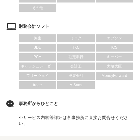
その他
財務会計ソフト
弥生
ミロク
エプソン
JDL
TKC
ICS
PCA
勘定奉行
キーパー
キャッシュレーダー
会計王
大蔵大臣
フリーウェイ
発展会計
MoneyForward
freee
A-Saas
事務所からひとこと
※サービス内容等詳細は各事務所に直接お問合せくださ
い。