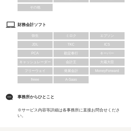
その他
財務会計ソフト
弥生
ミロク
エプソン
JDL
TKC
ICS
PCA
勘定奉行
キーパー
キャッシュレーダー
会計王
大蔵大臣
フリーウェイ
発展会計
MoneyForward
freee
A-Saas
事務所からひとこと
※サービス内容等詳細は各事務所に直接お問合せくださ
い。