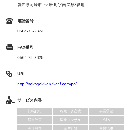
愛知県岡崎市上和田町字南屋敷3番地
電話番号
0564-73-2324
FAX番号
0564-73-2325
URL
http://nakagakiken.tkcnf.com/pc/
サービス内容
記帳代行
相続・資産税
事業承継
経営計画
医業コンサル
M&A
会社設立
給与計算
国際税務