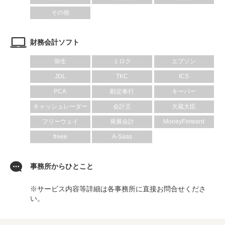
その他
財務会計ソフト
弥生
ミロク
エプソン
JDL
TKC
ICS
PCA
勘定奉行
キーパー
キャッシュレーダー
会計王
大蔵大臣
フリーウェイ
発展会計
MoneyForward
freee
A-Saas
事務所からひとこと
※サービス内容等詳細は各事務所に直接お問合せくださ
い。