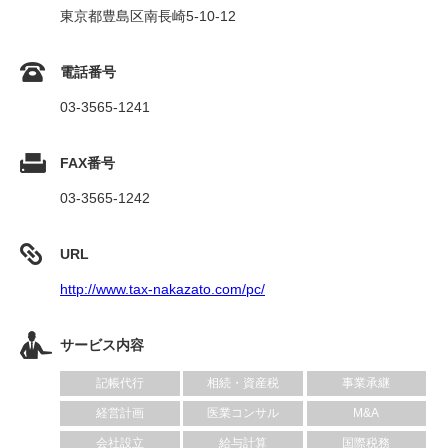
東京都豊島区南長崎5-10-12
電話番号
03-3565-1241
FAX番号
03-3565-1242
URL
http://www.tax-nakazato.com/pc/
サービス内容
記帳代行
相続・資産税
事業承継
経営計画
医業コンサル
M&A
会社設立
給与計算
国際税務