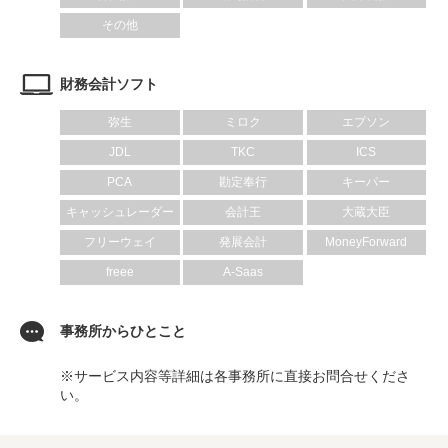
その他
財務会計ソフト
弥生
ミロク
エプソン
JDL
TKC
ICS
PCA
勘定奉行
キーパー
キャッシュレーダー
会計王
大蔵大臣
フリーウェイ
発展会計
MoneyForward
freee
A-Saas
事務所からひとこと
※サービス内容等詳細は各事務所に直接お問合せくださ
い。