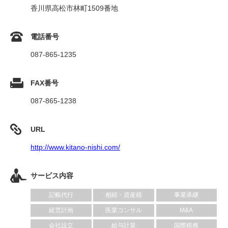
香川県高松市林町1509番地
電話番号
087-865-1235
FAX番号
087-865-1238
URL
http://www.kitano-nishi.com/
サービス内容
記帳代行
相続・資産税
事業承継
経営計画
医業コンサル
M&A
会社設立
給与計算
国際税務