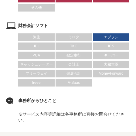
その他
財務会計ソフト
弥生
ミロク
エプソン
JDL
TKC
ICS
PCA
勘定奉行
キーパー
キャッシュレーダー
会計王
大蔵大臣
フリーウェイ
発展会計
MoneyForward
freee
A-Saas
事務所からひとこと
※サービス内容等詳細は各事務所に直接お問合せくださ
い。