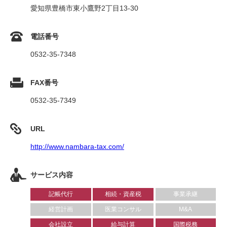
愛知県豊橋市東小鷹野2丁目13-30
電話番号
0532-35-7348
FAX番号
0532-35-7349
URL
http://www.nambara-tax.com/
サービス内容
記帳代行
相続・資産税
事業承継
経営計画
医業コンサル
M&A
会社設立
給与計算
国際税務