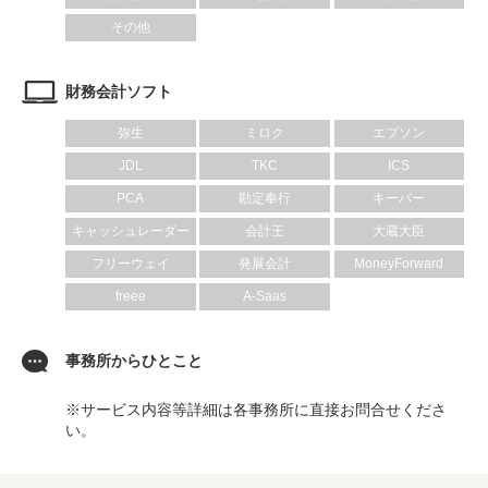
その他
財務会計ソフト
弥生
ミロク
エプソン
JDL
TKC
ICS
PCA
勘定奉行
キーパー
キャッシュレーダー
会計王
大蔵大臣
フリーウェイ
発展会計
MoneyForward
freee
A-Saas
事務所からひとこと
※サービス内容等詳細は各事務所に直接お問合せくださ
い。