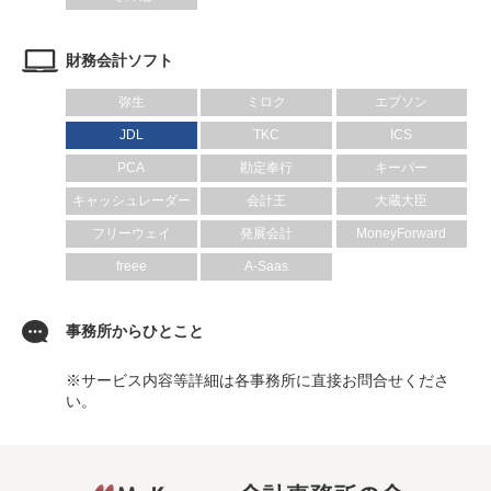
財務会計ソフト
弥生
ミロク
エプソン
JDL
TKC
ICS
PCA
勘定奉行
キーパー
キャッシュレーダー
会計王
大蔵大臣
フリーウェイ
発展会計
MoneyForward
freee
A-Saas
事務所からひとこと
※サービス内容等詳細は各事務所に直接お問合せくださ
い。