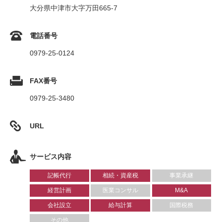
大分県中津市大字万田665-7
電話番号
0979-25-0124
FAX番号
0979-25-3480
URL
サービス内容
記帳代行
相続・資産税
事業承継
経営計画
医業コンサル
M&A
会社設立
給与計算
国際税務
その他