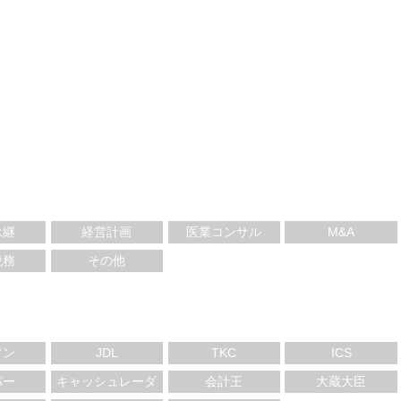
承継
経営計画
医業コンサル
M&A
税務
その他
ソン
JDL
TKC
ICS
パー
キャッシュレーダ
会計王
大蔵大臣