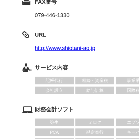
FAX番号
079-446-1330
URL
http://www.shiotani-ao.jp
サービス内容
記帳代行
相続・資産税
事業
会社設立
給与計算
国際
財務会計ソフト
弥生
ミロク
エプ
PCA
勘定奉行
キー