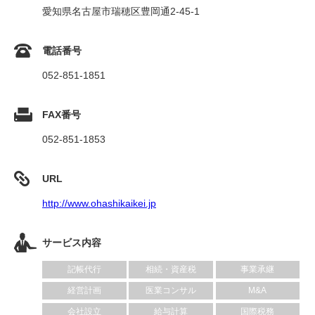
愛知県名古屋市瑞穂区豊岡通2-45-1
電話番号
052-851-1851
FAX番号
052-851-1853
URL
http://www.ohashikaikei.jp
サービス内容
記帳代行
相続・資産税
事業承継
経営計画
医業コンサル
M&A
会社設立
給与計算
国際税務