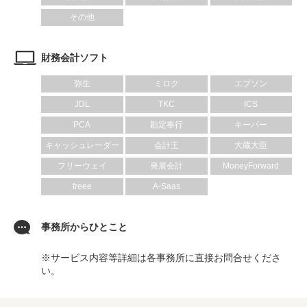
その他
財務会計ソフト
弥生
ミロク
エプソン
JDL
TKC
ICS
PCA
勘定奉行
キーパー
キャッシュレーダー
会計王
大蔵大臣
フリーウェイ
発展会計
MoneyForward
freee
A-Saas
事務所からひとこと
※サービス内容等詳細は各事務所に直接お問合せくださ
い。