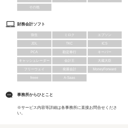
その他
財務会計ソフト
弥生
ミロク
エプソン
JDL
TKC
ICS
PCA
勘定奉行
キーパー
キャッシュレーダー
会計王
大蔵大臣
フリーウェイ
発展会計
MoneyForward
freee
A-Saas
事務所からひとこと
※サービス内容等詳細は各事務所に直接お問合せくださ
い。