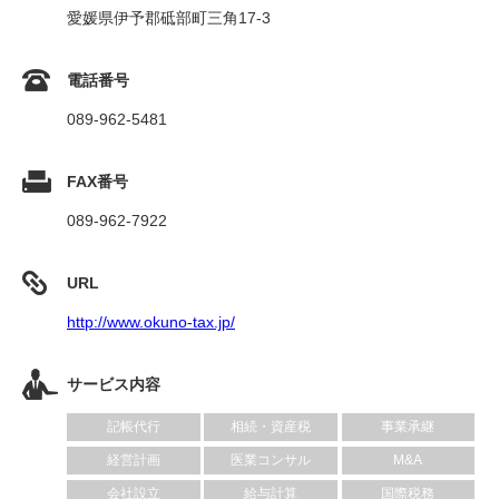
愛媛県伊予郡砥部町三角17-3
電話番号
089-962-5481
FAX番号
089-962-7922
URL
http://www.okuno-tax.jp/
サービス内容
記帳代行
相続・資産税
事業承継
経営計画
医業コンサル
M&A
会社設立
給与計算
国際税務