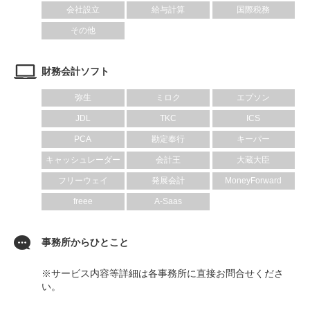
会社設立
給与計算
国際税務
その他
財務会計ソフト
弥生
ミロク
エプソン
JDL
TKC
ICS
PCA
勘定奉行
キーパー
キャッシュレーダー
会計王
大蔵大臣
フリーウェイ
発展会計
MoneyForward
freee
A-Saas
事務所からひとこと
※サービス内容等詳細は各事務所に直接お問合せくださ
い。