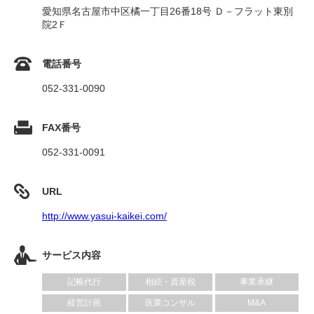
愛知県名古屋市中区橘一丁目26番18号 Ｄ－フラット東別
院2Ｆ
電話番号
052-331-0090
FAX番号
052-331-0091
URL
http://www.yasui-kaikei.com/
サービス内容
記帳代行
相続・資産税
事業承継
経営計画
医業コンサル
M&A