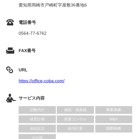
愛知県岡崎市戸崎町字屋敷36番地6
電話番号
0564-77-6762
FAX番号
URL
https://office-coba.com/
サービス内容
記帳代行
相続・資産税
事業承継
経営計画
医業コンサル
M&A
会社設立
給与計算
国際税務
その他