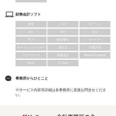
財務会計ソフト
弥生
ミロク
エプソン
JDL
TKC
ICS
PCA
勘定奉行
キーパー
キャッシュレーダー
会計王
大蔵大臣
フリーウェイ
発展会計
MoneyForward
freee
A-Saas
事務所からひとこと
※サービス内容等詳細は各事務所に直接お問合せくださ
い。