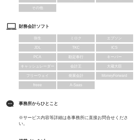
その他
財務会計ソフト
弥生
ミロク
エプソン
JDL
TKC
ICS
PCA
勘定奉行
キーパー
キャッシュレーダー
会計王
大蔵大臣
フリーウェイ
発展会計
MoneyForward
freee
A-Saas
事務所からひとこと
※サービス内容等詳細は各事務所に直接お問合せくださ
い。