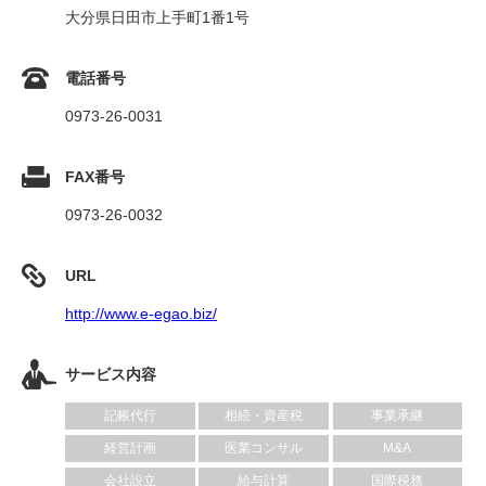
大分県日田市上手町1番1号
電話番号
0973-26-0031
FAX番号
0973-26-0032
URL
http://www.e-egao.biz/
サービス内容
記帳代行
相続・資産税
事業承継
経営計画
医業コンサル
M&A
会社設立
給与計算
国際税務