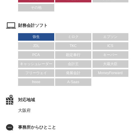
その他
財務会計ソフト
弥生
ミロク
エプソン
JDL
TKC
ICS
PCA
勘定奉行
キーパー
キャッシュレーダー
会計王
大蔵大臣
フリーウェイ
発展会計
MoneyForward
freee
A-Saas
対応地域
大阪府
事務所からひとこと