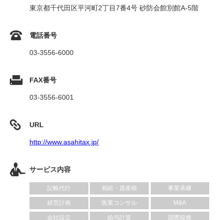
東京都千代田区平河町2丁目7番4号 砂防会館別館A-5階
電話番号
03-3556-6000
FAX番号
03-3556-6001
URL
http://www.asahitax.jp/
サービス内容
記帳代行
相続・資産税
事業承継
経営計画
医業コンサル
M&A
会社設立
給与計算
国際税務