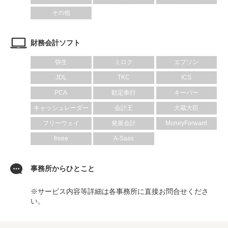
その他
財務会計ソフト
弥生
ミロク
エプソン
JDL
TKC
ICS
PCA
勘定奉行
キーパー
キャッシュレーダー
会計王
大蔵大臣
フリーウェイ
発展会計
MoneyForward
freee
A-Saas
事務所からひとこと
※サービス内容等詳細は各事務所に直接お問合せくださ
い。