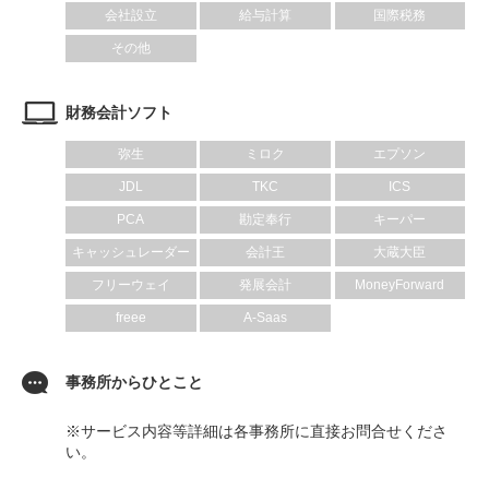
会社設立
給与計算
国際税務
その他
財務会計ソフト
弥生
ミロク
エプソン
JDL
TKC
ICS
PCA
勘定奉行
キーパー
キャッシュレーダー
会計王
大蔵大臣
フリーウェイ
発展会計
MoneyForward
freee
A-Saas
事務所からひとこと
※サービス内容等詳細は各事務所に直接お問合せくださ
い。