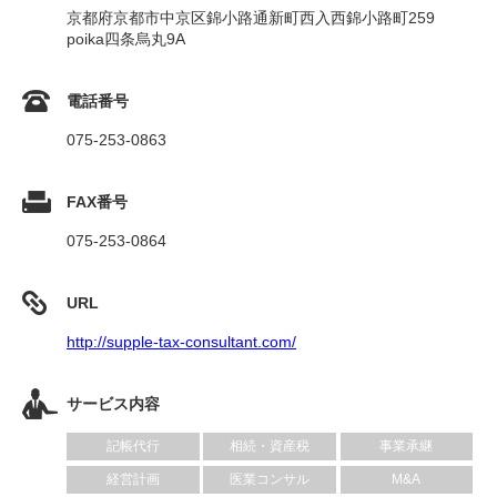
京都府京都市中京区錦小路通新町西入西錦小路町259
poika四条烏丸9A
電話番号
075-253-0863
FAX番号
075-253-0864
URL
http://supple-tax-consultant.com/
サービス内容
記帳代行
相続・資産税
事業承継
経営計画
医業コンサル
M&A