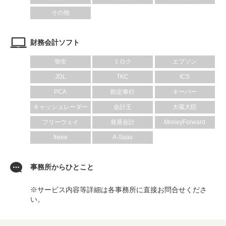
その他
財務会計ソフト
弥生
ミロク
エプソン
JDL
TKC
ICS
PCA
勘定奉行
キーパー
キャッシュレーダー
会計王
大蔵大臣
フリーウェイ
発展会計
MoneyForward
freee
A-Saas
事務所からひとこと
※サービス内容等詳細は各事務所に直接お問合せくださ
い。