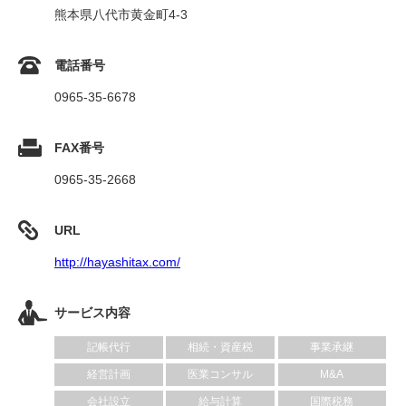
熊本県八代市黄金町4-3
電話番号
0965-35-6678
FAX番号
0965-35-2668
URL
http://hayashitax.com/
サービス内容
記帳代行
相続・資産税
事業承継
経営計画
医業コンサル
M&A
会社設立
給与計算
国際税務