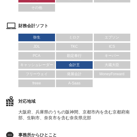
その他
財務会計ソフト
弥生
ミロク
エプソン
JDL
TKC
ICS
PCA
勘定奉行
キーパー
キャッシュレーダー
会計王
大蔵大臣
フリーウェイ
発展会計
MoneyForward
freee
A-Saas
対応地域
大阪府、兵庫県のうちの阪神間、京都市内を含む京都府南
部、生駒市、奈良市を含む奈良県北部
事務所からひとこと