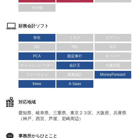
その他
財務会計ソフト
弥生
ミロク
エプソン
JDL
TKC
ICS
PCA
勘定奉行
キーパー
キャッシュレーダー
会計王
大蔵大臣
フリーウェイ
発展会計
MoneyForward
freee
A-Saas
対応地域
愛知県、岐阜県、三重県、東京２３区、大阪府、兵庫県
（神戸、西宮、芦屋、尼崎周辺）
事務所からひとこと