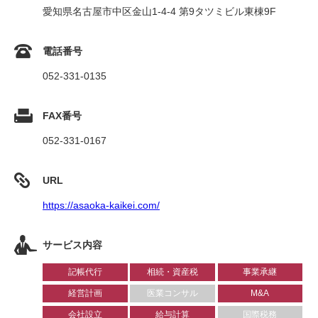
愛知県名古屋市中区金山1-4-4 第9タツミビル東棟9F
電話番号
052-331-0135
FAX番号
052-331-0167
URL
https://asaoka-kaikei.com/
サービス内容
記帳代行
相続・資産税
事業承継
経営計画
医業コンサル
M&A
会社設立
給与計算
国際税務