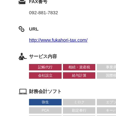
FAX番号
092-881-7832
URL
http://www.fukahori-tax.com/
サービス内容
記帳代行
相続・資産税
事業
会社設立
給与計算
国際
財務会計ソフト
弥生
ミロク
エプ
PCA
勘定奉行
キー