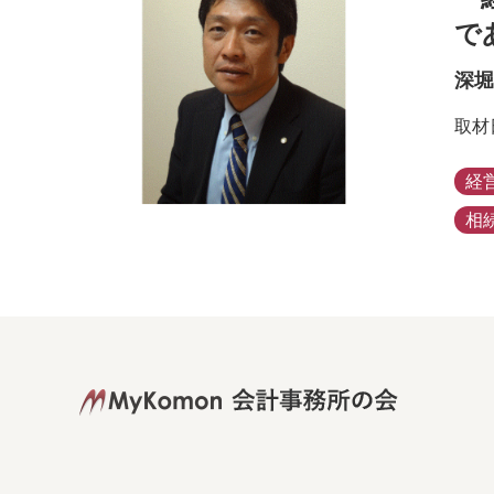
で
深堀
取材
経
相