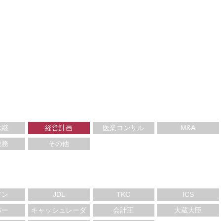
承継
経営計画
医業コンサル
M&A
税務
その他
ソン
JDL
TKC
ICS
パー
キャッシュレーダ
会計王
大蔵大臣