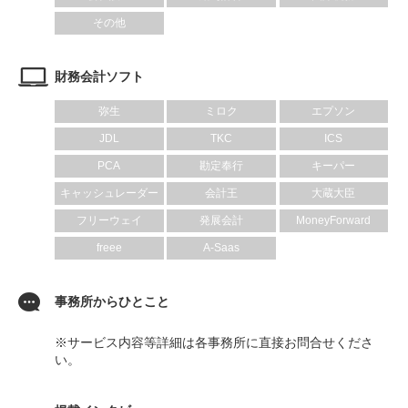
その他
財務会計ソフト
弥生
ミロク
エプソン
JDL
TKC
ICS
PCA
勘定奉行
キーパー
キャッシュレーダー
会計王
大蔵大臣
フリーウェイ
発展会計
MoneyForward
freee
A-Saas
事務所からひとこと
※サービス内容等詳細は各事務所に直接お問合せくださ
い。