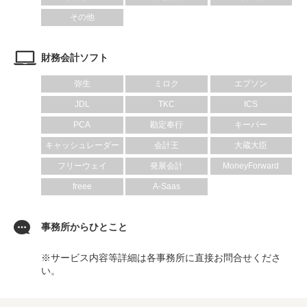
その他
財務会計ソフト
弥生
ミロク
エプソン
JDL
TKC
ICS
PCA
勘定奉行
キーパー
キャッシュレーダー
会計王
大蔵大臣
フリーウェイ
発展会計
MoneyForward
freee
A-Saas
事務所からひとこと
※サービス内容等詳細は各事務所に直接お問合せくださ
い。