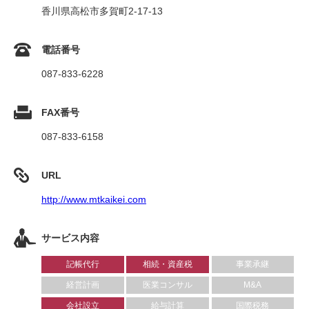
香川県高松市多賀町2-17-13
電話番号
087-833-6228
FAX番号
087-833-6158
URL
http://www.mtkaikei.com
サービス内容
記帳代行
相続・資産税
事業承継
経営計画
医業コンサル
M&A
会社設立
給与計算
国際税務