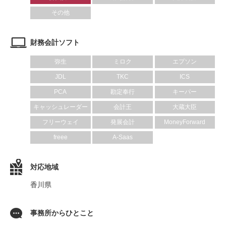
その他
財務会計ソフト
弥生
ミロク
エプソン
JDL
TKC
ICS
PCA
勘定奉行
キーパー
キャッシュレーダー
会計王
大蔵大臣
フリーウェイ
発展会計
MoneyForward
freee
A-Saas
対応地域
香川県
事務所からひとこと