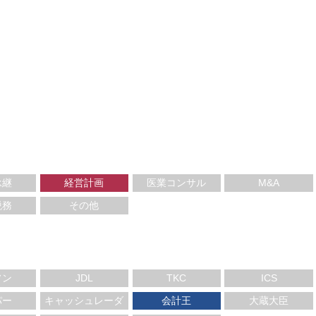
承継
経営計画
医業コンサル
M&A
税務
その他
ソン
JDL
TKC
ICS
パー
キャッシュレーダ
会計王
大蔵大臣