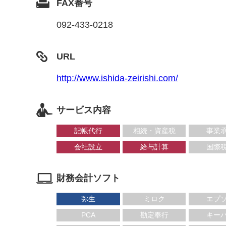
FAX番号
092-433-0218
URL
http://www.ishida-zeirishi.com/
サービス内容
記帳代行
相続・資産税
事業
会社設立
給与計算
国際
財務会計ソフト
弥生
ミロク
エプ
PCA
勘定奉行
キー