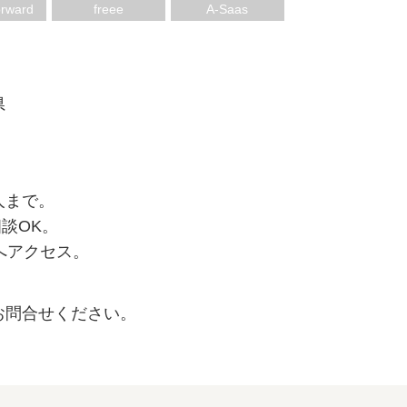
ー
rward
freee
A-Saas
県
人まで。
談OK。
.comへアクセス。
お問合せください。