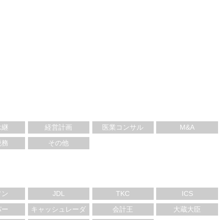
承継
経営計画
医業コンサル
M&A
税務
その他
ソン
JDL
TKC
ICS
パー
キャッシュレーダ
会計王
大蔵大臣