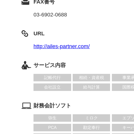
FAX番号
03-6902-0688
URL
http://ailes-partner.com/
サービス内容
記帳代行
相続・資産税
事業
会社設立
給与計算
国際
財務会計ソフト
弥生
ミロク
エプ
PCA
勘定奉行
キー