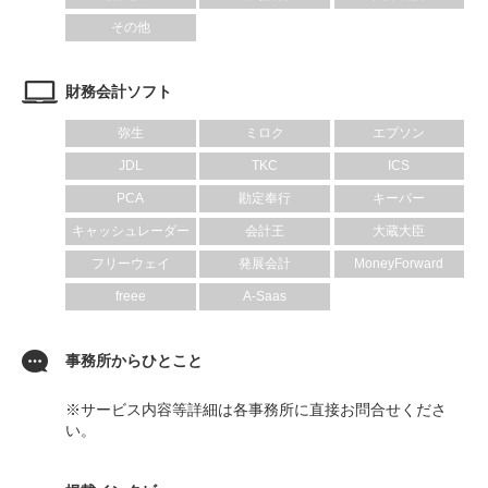
その他
財務会計ソフト
弥生
ミロク
エプソン
JDL
TKC
ICS
PCA
勘定奉行
キーパー
キャッシュレーダー
会計王
大蔵大臣
フリーウェイ
発展会計
MoneyForward
freee
A-Saas
事務所からひとこと
※サービス内容等詳細は各事務所に直接お問合せくださ
い。