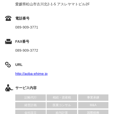
愛媛県松山市古川北2-1-5 アスレヤマトビル2F
電話番号
089-909-3771
FAX番号
089-909-3772
URL
http://aoba-ehime.jp
サービス内容
記帳代行
相続・資産税
事業承継
経営計画
医業コンサル
M&A
会社設立
給与計算
国際税務