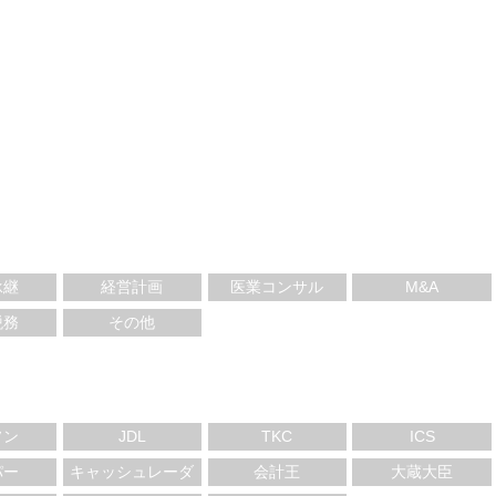
承継
経営計画
医業コンサル
M&A
税務
その他
ソン
JDL
TKC
ICS
パー
キャッシュレーダ
会計王
大蔵大臣