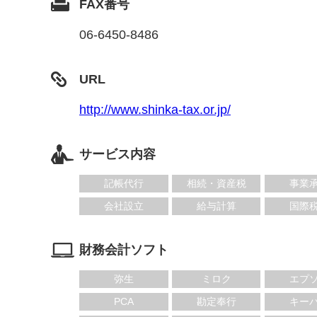
FAX番号
06-6450-8486
URL
http://www.shinka-tax.or.jp/
サービス内容
記帳代行
相続・資産税
事業
会社設立
給与計算
国際
財務会計ソフト
弥生
ミロク
エプ
PCA
勘定奉行
キー