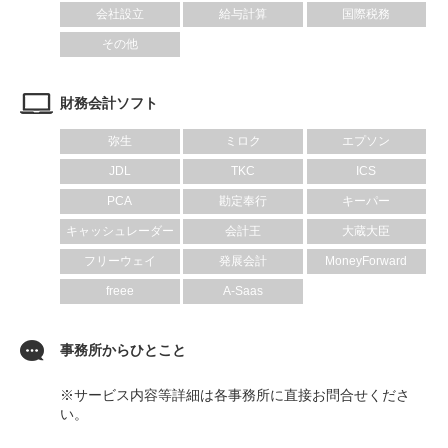
会社設立
給与計算
国際税務
その他
財務会計ソフト
弥生
ミロク
エプソン
JDL
TKC
ICS
PCA
勘定奉行
キーパー
キャッシュレーダー
会計王
大蔵大臣
フリーウェイ
発展会計
MoneyForward
freee
A-Saas
事務所からひとこと
※サービス内容等詳細は各事務所に直接お問合せくださ
い。