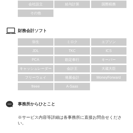
会社設立
給与計算
国際税務
その他
財務会計ソフト
弥生
ミロク
エプソン
JDL
TKC
ICS
PCA
勘定奉行
キーパー
キャッシュレーダー
会計王
大蔵大臣
フリーウェイ
発展会計
MoneyForward
freee
A-Saas
事務所からひとこと
※サービス内容等詳細は各事務所に直接お問合せくださ
い。