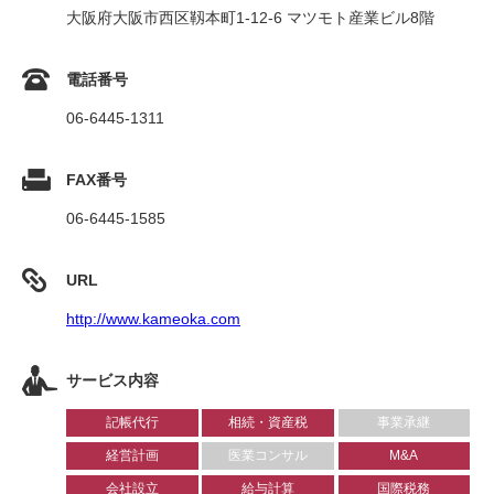
大阪府大阪市西区靱本町1-12-6 マツモト産業ビル8階
電話番号
06-6445-1311
FAX番号
06-6445-1585
URL
http://www.kameoka.com
サービス内容
記帳代行
相続・資産税
事業承継
経営計画
医業コンサル
M&A
会社設立
給与計算
国際税務