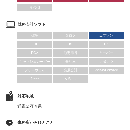
その他
財務会計ソフト
弥生
ミロク
エプソン
JDL
TKC
ICS
PCA
勘定奉行
キーパー
キャッシュレーダー
会計王
大蔵大臣
フリーウェイ
発展会計
MoneyForward
freee
A-Saas
対応地域
近畿２府４県
事務所からひとこと