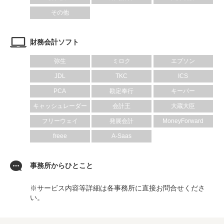
その他
財務会計ソフト
弥生
ミロク
エプソン
JDL
TKC
ICS
PCA
勘定奉行
キーパー
キャッシュレーダー
会計王
大蔵大臣
フリーウェイ
発展会計
MoneyForward
freee
A-Saas
事務所からひとこと
※サービス内容等詳細は各事務所に直接お問合せくださ
い。