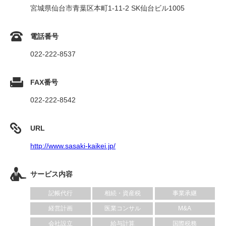
宮城県仙台市青葉区本町1-11-2 SK仙台ビル1005
電話番号
022-222-8537
FAX番号
022-222-8542
URL
http://www.sasaki-kaikei.jp/
サービス内容
記帳代行
相続・資産税
事業承継
経営計画
医業コンサル
M&A
会社設立
給与計算
国際税務