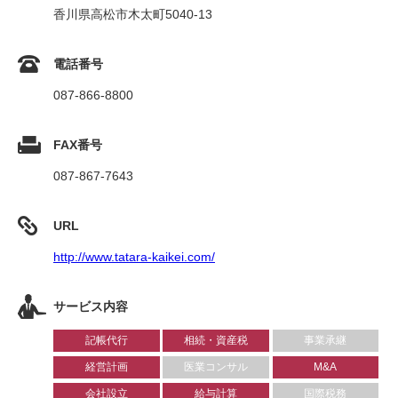
香川県高松市木太町5040-13
電話番号
087-866-8800
FAX番号
087-867-7643
URL
http://www.tatara-kaikei.com/
サービス内容
記帳代行
相続・資産税
事業承継
経営計画
医業コンサル
M&A
会社設立
給与計算
国際税務