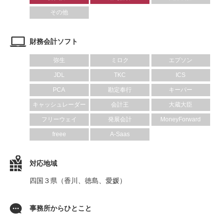
その他
財務会計ソフト
弥生
ミロク
エプソン
JDL
TKC
ICS
PCA
勘定奉行
キーパー
キャッシュレーダー
会計王
大蔵大臣
フリーウェイ
発展会計
MoneyForward
freee
A-Saas
対応地域
四国３県（香川、徳島、愛媛）
事務所からひとこと