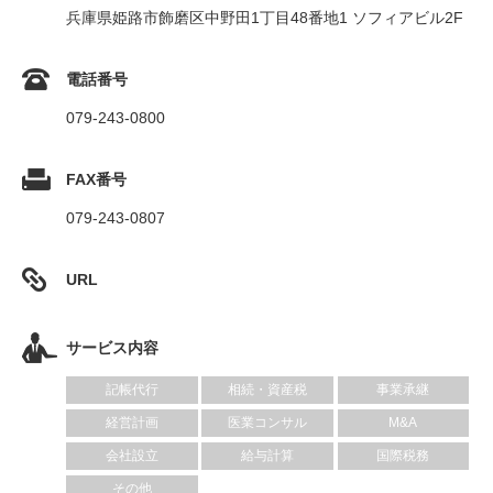
兵庫県姫路市飾磨区中野田1丁目48番地1 ソフィアビル2F
電話番号
079-243-0800
FAX番号
079-243-0807
URL
サービス内容
記帳代行
相続・資産税
事業承継
経営計画
医業コンサル
M&A
会社設立
給与計算
国際税務
その他