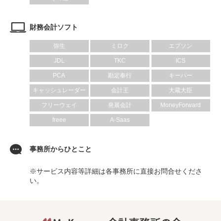
財務会計ソフト
弥生
ミロク
エプソン
JDL
TKC
ICS
PCA
勘定奉行
キーパー
キャッシュレーダー
会計王
大蔵大臣
フリーウェイ
発展会計
MoneyForward
freee
A-Saas
事務所からひとこと
※サービス内容等詳細は各事務所に直接お問合せくださ
い。