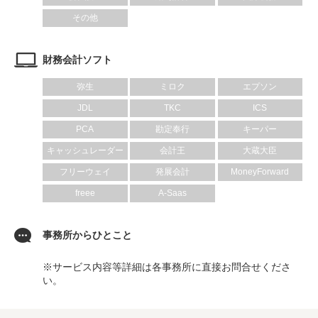
その他
財務会計ソフト
弥生
ミロク
エプソン
JDL
TKC
ICS
PCA
勘定奉行
キーパー
キャッシュレーダー
会計王
大蔵大臣
フリーウェイ
発展会計
MoneyForward
freee
A-Saas
事務所からひとこと
※サービス内容等詳細は各事務所に直接お問合せくださ
い。