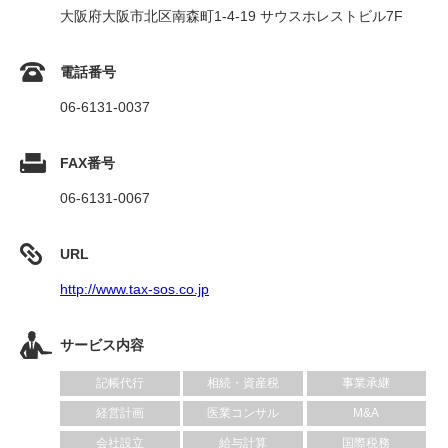
大阪府大阪市北区南森町1-4-19 サウスホレストビル7F
電話番号
06-6131-0037
FAX番号
06-6131-0067
URL
http://www.tax-sos.co.jp
サービス内容
記帳代行
相続・資産税
事業承継
経営計画
医業コンサル
M&A
会社設立
給与計算
国際税務