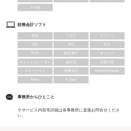
その他
財務会計ソフト
弥生
ミロク
エプソン
JDL
TKC
ICS
PCA
勘定奉行
キーパー
キャッシュレーダー
会計王
大蔵大臣
フリーウェイ
発展会計
MoneyForward
freee
A-Saas
事務所からひとこと
※サービス内容等詳細は各事務所に直接お問合せくださ
い。