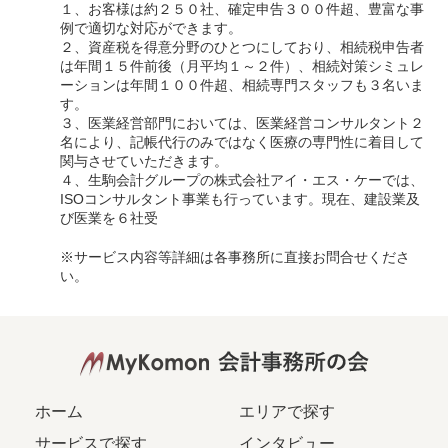
１、お客様は約２５０社、確定申告３００件超、豊富な事
例で適切な対応ができます。
２、資産税を得意分野のひとつにしており、相続税申告者
は年間１５件前後（月平均１～２件）、相続対策シミュレ
ーションは年間１００件超、相続専門スタッフも３名いま
す。
３、医業経営部門においては、医業経営コンサルタント２
名により、記帳代行のみではなく医療の専門性に着目して
関与させていただきます。
４、生駒会計グループの株式会社アイ・エス・ケーでは、
ISOコンサルタント事業も行っています。現在、建設業及
び医業を６社受
※サービス内容等詳細は各事務所に直接お問合せくださ
い。
ホーム
エリアで探す
サービスで探す
インタビュー