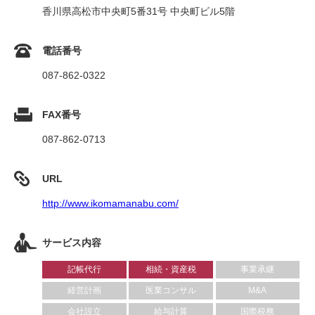
香川県高松市中央町5番31号 中央町ビル5階
電話番号
087-862-0322
FAX番号
087-862-0713
URL
http://www.ikomamanabu.com/
サービス内容
記帳代行
相続・資産税
事業承継
経営計画
医業コンサル
M&A
会社設立
給与計算
国際税務