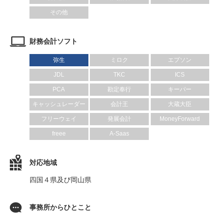
その他
財務会計ソフト
弥生
ミロク
エプソン
JDL
TKC
ICS
PCA
勘定奉行
キーパー
キャッシュレーダー
会計王
大蔵大臣
フリーウェイ
発展会計
MoneyForward
freee
A-Saas
対応地域
四国４県及び岡山県
事務所からひとこと