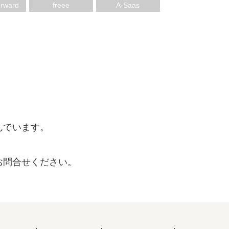
ー
rward
freee
A-Saas
んでいます。
お問合せください。