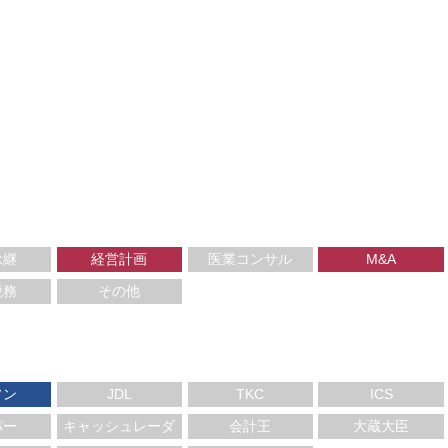
承継
経営計画
医業コンサル
M&A
税務
その他
ソン
JDL
TKC
ICS
パー
キャッシュレーダ
会計王
大蔵大臣