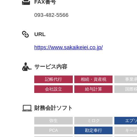
FAX番号
093-482-5566
URL
https://www.sakaikeiei.co.jp/
サービス内容
記帳代行
相続・資産税
事業
会社設立
給与計算
国際
財務会計ソフト
弥生
ミロク
エプ
PCA
勘定奉行
キー